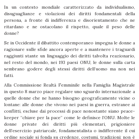
In un contesto mondiale caratterizzato da individualismo,
disuguaglianze e violazioni dei diritti fondamentali della
persona, a fronte di indifferenza e disorientamento che ne
ritardano e ne ostacolano il rispetto, quale il peso delle
donne?
Se in Occidente il dibattito contemporaneo impegna le donne a
ragionare sulle sfide ancora aperte e a mantenere i traguardi
raggiunti stante un linguaggio dei diritti talvolta reazionario,
nel resto del mondo, nei 193 paesi ONU, le donne sulla carta
sembrano godere degli stessi diritti dell’uomo ma non nei
fatti.
Alla Commissione Realtà Femminile nella Famiglia Magistrale
in questo 8 marzo piace regalare uno sguardo internazionale a
quelle donne che ne hanno bisogno geograficamente vicine o
lontane: alle donne che vivono nei paesi in guerra, estranee ai
conflitti, escluse dai processi di pace nonostante siano peace-
keeper “chiave per la pace” come le definisce l’ONU. Molte le
donne private dei diritti più elementari, prigioniere
dell’esercizio patriarcale, fondamentalista o indifferente il cui
ordine sociale si fonda su credenze, costumi, tradizioni: non è