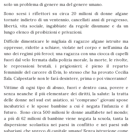
solo un problema di genere ma del genere umano.
Sono scesi i riflettori su circa 20 milioni di donne afgane
tornate indietro di un ventennio, cancellati anni di progresso,
libertà, vita sociale, ingabbiate da regole disumane e da un
lungo elenco di proibizioni e privazioni.
Difficile dimenticare le migliaia di ragazze afgane istruite ma
oppresse, ridotte a schiave, violate nel corpo e nell’anima da
uno dei regimi più feroci; una ragazza con una ciocca di capelli
fuori dal velo fermata dalla polizia morale, la morte, le rivolte,
le repressioni brutali, i prigionieri; è pieno il reparto
femminile del carcere di Evin, lo stesso che ha provato Cecilia
Sala. Calpestarle non le farà desistere, prima o poi vinceranno!
Vittime di ogni tipo di abuso, fuori e dentro casa, povere e
senza neanche il più elementare dei diritti, la salute: la tratta
delle donne nel sud est asiatico, si “comprano” giovani spose
incubatrici e le spose bambine a cui è negata l’infanzia e il
futuro. Sono circa 500 milioni le donne analfabete nel mondo;
a più di 62 milioni di bambine viene negata la scuola, tanta la
dispersione scolastica nei paesi in conflitto e nei paesi sub
sahariani, che spreco di capitale umano! Senza istruzione come